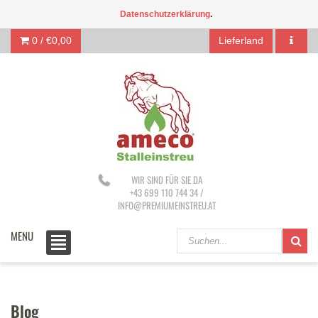
Datenschutzerklärung
.
0 /
€0,00
Lieferland
WIR SIND FÜR SIE DA
+43 699 110 744 34 /
INFO@PREMIUMEINSTREU.AT
MENU
Blog