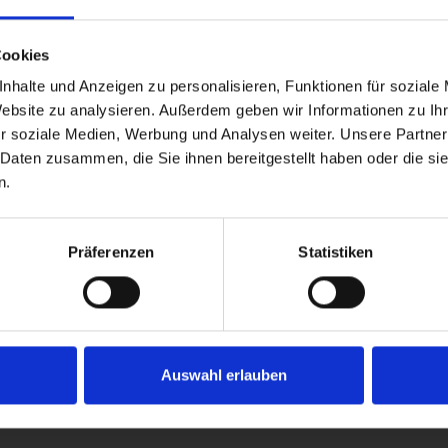
Cookies
nhalte und Anzeigen zu personalisieren, Funktionen für soziale
Website zu analysieren. Außerdem geben wir Informationen zu I
r soziale Medien, Werbung und Analysen weiter. Unsere Partner
 Daten zusammen, die Sie ihnen bereitgestellt haben oder die s
n.
fenden bleiben? Newsletter:
Präferenzen
Statistiken
TERKENNZEICHNUNG
MEIN KONTO
Auswahl erlauben
essum
Benutzerkonto Information