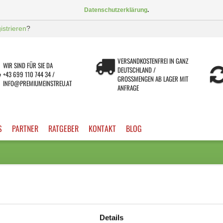
Datenschutzerklärung
.
gistrieren
?
VERSANDKOSTENFREI IN GANZ
WIR SIND FÜR SIE DA
DEUTSCHLAND /
+43 699 110 744 34 /
GROSSMENGEN AB LAGER MIT A
INFO@PREMIUMEINSTREU.AT
NFRAGE
S
PARTNER
RATGEBER
KONTAKT
BLOG
Details