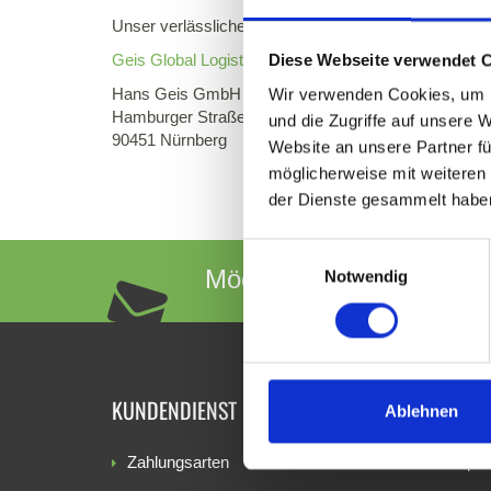
Unser verlässlicher Partner im Logistikbereich:
Geis Global Logistics
Diese Webseite verwendet 
Hans Geis GmbH + Co KG
Wir verwenden Cookies, um I
Hamburger Straße 24
und die Zugriffe auf unsere 
90451 Nürnberg
Website an unsere Partner fü
möglicherweise mit weiteren
der Dienste gesammelt habe
Einwilligungsauswahl
Möchten Sie auf dem Lau
Notwendig
KUNDENDIENST
ANBIE
Ablehnen
Zahlungsarten
Impr