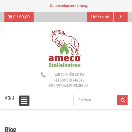
Datenschutzerklärung
.
0 /
€0,00
Lieferland
WIR SIND FÜR SIE DA
+43 699 110 744 34 /
INFO@PREMIUMEINSTREU.AT
MENU
Blog