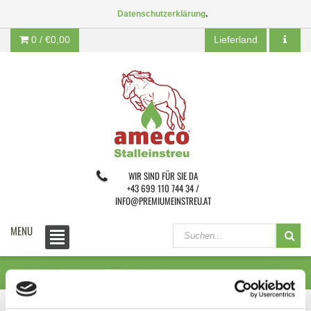
Datenschutzerklärung
.
0 /
€0,00
Lieferland
WIR SIND FÜR SIE DA
+43 699 110 744 34 /
INFO@PREMIUMEINSTREU.AT
MENU
Startseite
Marken
ECOflax Leinstroh