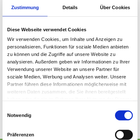
Zustimmung
Details
Über Cookies
FILTER PRODUCTS
Diese Webseite verwendet Cookies
Wir verwenden Cookies, um Inhalte und Anzeigen zu
Sortieren nach:
Niedrigster Preis
personalisieren, Funktionen für soziale Medien anbieten
zu können und die Zugriffe auf unsere Website zu
Anzeigen:
18
analysieren. Außerdem geben wir Informationen zu Ihrer
Verwendung unserer Website an unsere Partner für
1
soziale Medien, Werbung und Analysen weiter. Unsere
Partner führen diese Informationen möglicherweise mit
0 Produkte
weiteren Daten zusammen, die Sie ihnen bereitgestellt
haben oder die sie im Rahmen Ihrer Nutzung der Dienste
1
gesammelt haben.
Einwilligungsauswahl
* Inkl. MwSt. Versandkostenfrei in ganz Deutschland, ab
Notwendig
Werk Artikel zuzüglich Frachtkosten
Präferenzen