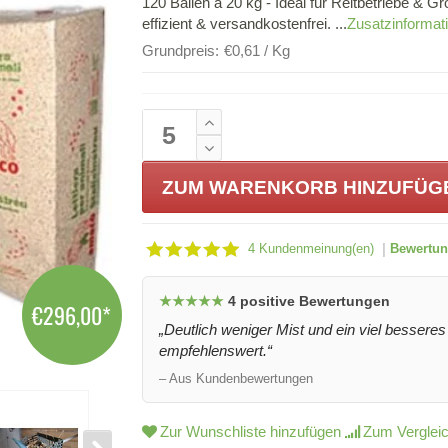
120 Ballen á 20 kg - Ideal für Reitbetriebe & G
effizient & versandkostenfrei. ...
Zusatzinformat
Grundpreis:
€0,61 / Kg
ZUM WARENKORB HINZUFÜG
|
4 Kundenmeinung(en)
Bewertun
★★★★★
4 positive Bewertungen
€296,00
*
„Deutlich weniger Mist und ein viel besseres 
empfehlenswert.“
– Aus Kundenbewertungen
Zur Wunschliste hinzufügen
Zum Vergleic