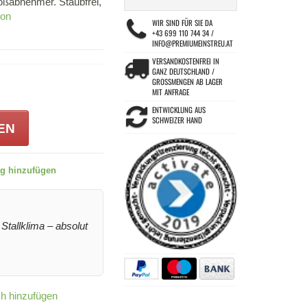
roßabnehmer. Staubfrei,
ion
WIR SIND FÜR SIE DA
+43 699 110 744 34 /
INFO@PREMIUMEINSTREU.AT
VERSANDKOSTENFREI IN
GANZ DEUTSCHLAND /
GROSSMENGEN AB LAGER M
IT ANFRAGE
ENTWICKLUNG AUS
SCHWEIZER HAND
EN
g hinzufügen
Stallklima – absolut
h hinzufügen