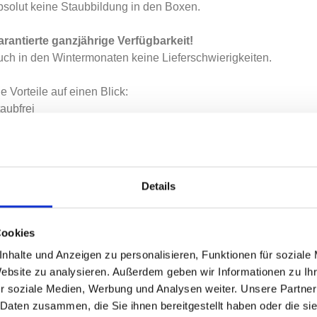
solut keine Staubbildung in den Boxen.
arantierte ganzjährige Verfügbarkeit!
ch in den Wintermonaten keine Lieferschwierigkeiten.
e Vorteile auf einen Blick:
aubfrei
imfrei
elenkschonend
trasaugfähig (200% Saugkraft)
parsam
Details
mmer mehr Kunden aus Deutschland und Österreich schwören so
rsönlichen Service und die Handschlagqualität von Gerhard Gr
Cookies
Zustellung
erfolgt durch unseren Logistik Partner Ge
nhalte und Anzeigen zu personalisieren, Funktionen für soziale
GesmbH, ab Lager Nürnberg
Website zu analysieren. Außerdem geben wir Informationen zu I
r soziale Medien, Werbung und Analysen weiter. Unsere Partner
 Daten zusammen, die Sie ihnen bereitgestellt haben oder die s