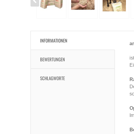
INFORMATIONEN
a
is
BEWERTUNGEN
Ei
SCHLAGWORTE
R
De
s
O
Im
B