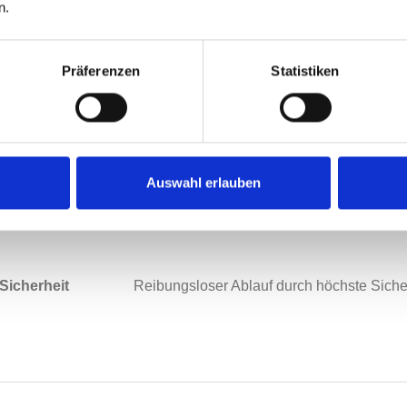
n.
innerhalb von 3.5 Werktagen in
Deutschl
Präferenzen
Statistiken
Versandkosten
Versandkostenfrei in ganz Deutschland
Bezahlung
Vorkasse / Paypal / Sofortüberweisung
Auswahl erlauben
Sicherheit
Reibungsloser Ablauf durch höchste Sich