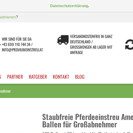
Datenschutzerklärung
.
gistrieren
?
VERSANDKOSTENFREI IN GANZ
WIR SIND FÜR SIE DA
DEUTSCHLAND /
+43 699 110 744 34 /
GROSSMENGEN AB LAGER MIT A
INFO@PREMIUMEINSTREU.AT
NFRAGE
S
PARTNER
RATGEBER
KONTAKT
BLOG
abnehmer
Staubfreie Pferdeeinstreu Am
Ballen für Großabnehmer