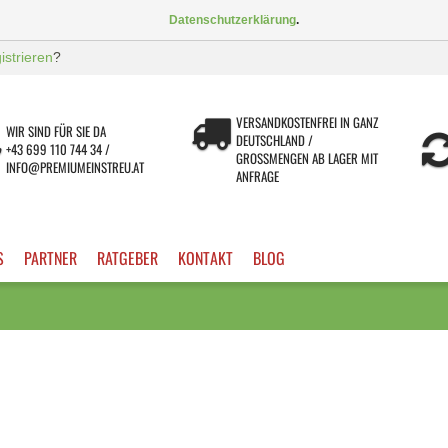
Datenschutzerklärung
.
gistrieren
?
VERSANDKOSTENFREI IN GANZ
WIR SIND FÜR SIE DA
DEUTSCHLAND /
+43 699 110 744 34 /
GROSSMENGEN AB LAGER MIT A
INFO@PREMIUMEINSTREU.AT
NFRAGE
S
PARTNER
RATGEBER
KONTAKT
BLOG