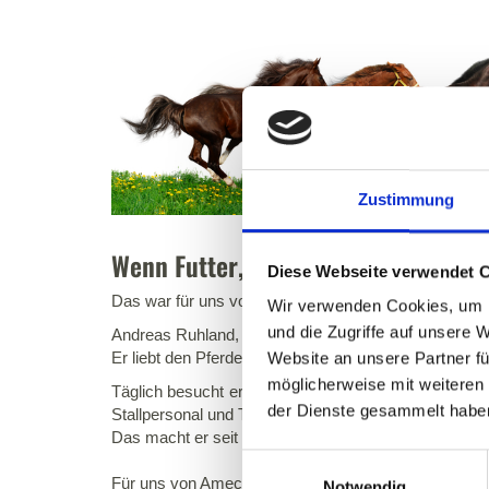
Zustimmung
Wenn Futter, dann Ruhland.
Diese Webseite verwendet 
Das war für uns von vornherein klar.
Wir verwenden Cookies, um I
und die Zugriffe auf unsere 
Andreas Ruhland, ist ein Alchemist, Tüftler und Geni
Er liebt den Pferdesport und den täglichen Umgang mi
Website an unsere Partner fü
möglicherweise mit weiteren
Täglich besucht er Stallungen in seinem Heimatbundesla
der Dienste gesammelt habe
Stallpersonal und Tierärzten.
Das macht er seit rund 14 Jahren und er liebt seine
Einwilligungsauswahl
Für uns von Ameco Premiumeinstreu war es eine di
Notwendig