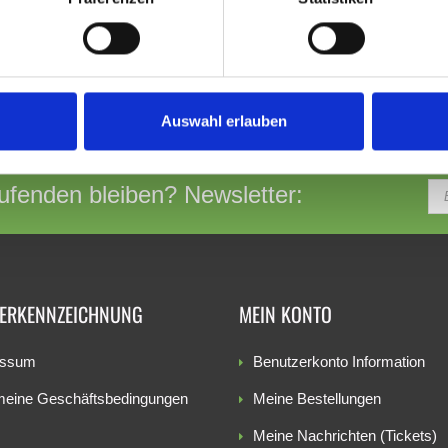
nders zu sehen und zu machen. Kein Konzern im Rücken, jeden Tag 
ittlerweile über 300 Stallungen und verkauft seine Produkte bis nach
e ist, das ist Ruhland für Pferdefutter. Wenn es um Qualität geht, g
Auswahl erlauben
fenden bleiben? Newsletter:
TERKENNZEICHNUNG
MEIN KONTO
essum
Benutzerkonto Information
meine Geschäftsbedingungen
Meine Bestellungen
Meine Nachrichten (Tickets)