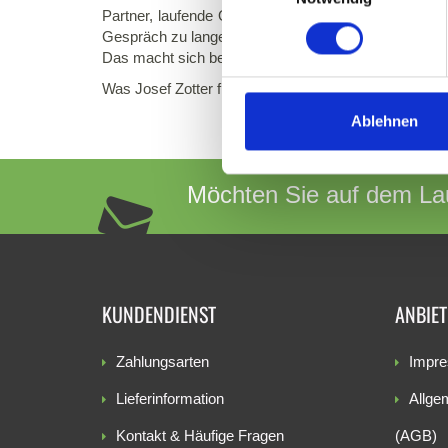
Partner, laufende Optimierung und der Mut Dinge a
Gespräch zu lange.
Das macht sich bezahlt! Andreas Ruhland beliefert m
Was Josef Zotter für Schokolade und Sonnentor für Te
Ablehnen
Möchten Sie auf dem Lau
KUNDENDIENST
ANBIE
Zahlungsarten
Impr
Lieferinformation
Allge
Kontakt & Häufige Fragen
(AGB)