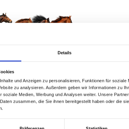
Details
Cookies
nhalte und Anzeigen zu personalisieren, Funktionen für soziale
Website zu analysieren. Außerdem geben wir Informationen zu I
e, wenn es um Pferdefutter geht. Er ist niemals zufrieden und hat hö
t den Tieren.
r soziale Medien, Werbung und Analysen weiter. Unsere Partner
 Daten zusammen, die Sie ihnen bereitgestellt haben oder die s
nd Bayern, liefert persönlich das Futter, sieht sich die Tiere an, fü
n.
 Arbeit und konnte seine Leidenschaft zum Beruf machen.
eser Begegnung und wir wussten sofort, dass wir eine gemeinsame 
Präferenzen
Statistiken