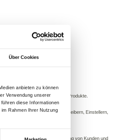
Über Cookies
 Medien anbieten zu können
hrer Verwendung unserer
chste Ansprüche an sich und seine Produkte.
 führen diese Informationen
ie im Rahmen Ihrer Nutzung
hrt ständig Gespräche mit Stallbetreibern, Einstellern,
Vision haben. Ständige Rückmeldung von Kunden und
Marketing