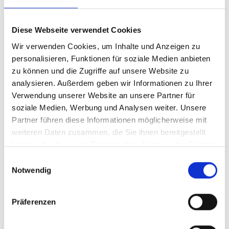
Diese Webseite verwendet Cookies
Wir verwenden Cookies, um Inhalte und Anzeigen zu
personalisieren, Funktionen für soziale Medien anbieten
zu können und die Zugriffe auf unsere Website zu
analysieren. Außerdem geben wir Informationen zu Ihrer
INFORMATIONEN
Verwendung unserer Website an unsere Partner für
soziale Medien, Werbung und Analysen weiter. Unsere
BEWERTUNGEN
Partner führen diese Informationen möglicherweise mit
weiteren Daten zusammen, die Sie ihnen bereitgestellt
haben oder die sie im Rahmen Ihrer Nutzung der Dienste
SCHLAGWORTE
gesammelt haben.
Einwilligungsauswahl
Notwendig
Premiumeinstreu "Ameco" – Für Groß- und
Präferenzen
Kleintiere
Ameco Stalleinstreu ist ein tausendfach