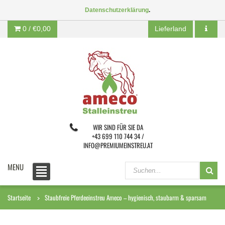
Datenschutzerklärung
.
0 /
€0,00
Lieferland
WIR SIND FÜR SIE DA
+43 699 110 744 34 /
INFO@PREMIUMEINSTREU.AT
MENU
Startseite
Staubfreie Pferdeeinstreu Ameco – hygienisch, staubarm & sparsam